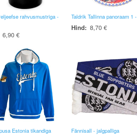
reljeefse rahvusmustriga -
Taldrik Tallinna panoraam 1 
Hind
8,70 €
6,90 €
Image
pusa Estonia tikandiga
Fännisall - jalgpalliga