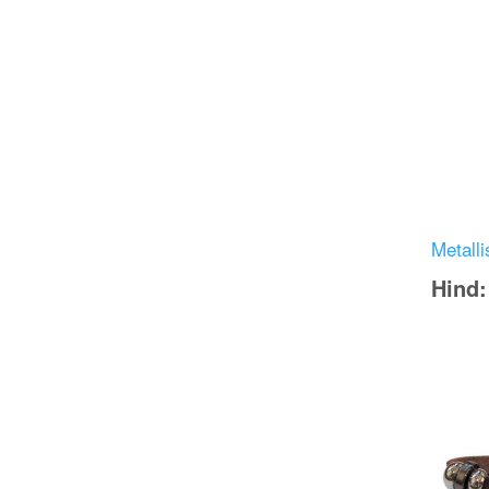
Metalli
Hind
Image