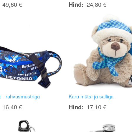
49,60 €
Hind
24,80 €
Image
t - rahvusmustriga
Karu mütsi ja salliga
16,40 €
Hind
17,10 €
Image