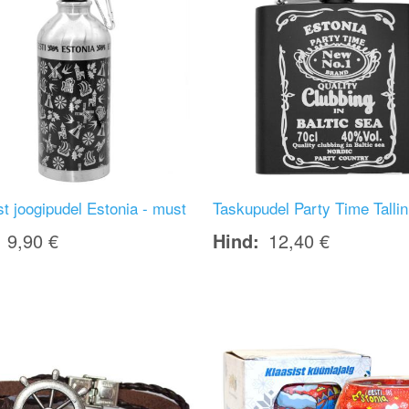
st joogipudel Estonia - must
Taskupudel Party Time Talli
9,90 €
Hind
12,40 €
Image