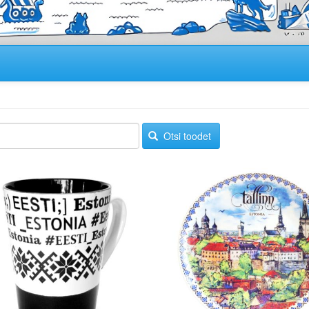
Otsi toodet
Image