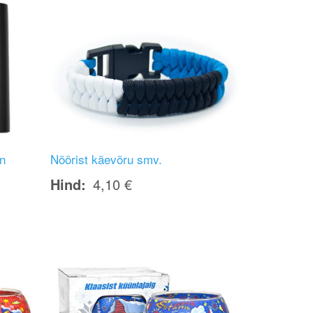
nn
Nöörist käevõru smv.
Hind
4,10 €
Image