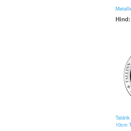
Metalli
Hind
Image
Taldrik
10cm 