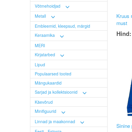
Võtmehoidjad
Kruus 
Metall
must
Embleemid, kleepsud, märgid
Hind
Keraamika
Image
MERI
Kirjatarbed
Lipud
Populaarsed tooted
Mängukaardid
Sarjad ja kollektsioonid
Käevõrud
Minifiguurid
Linnad ja maakonnad
Sinine 
Eesti - Estonia