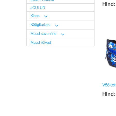
Hind
JÕULUD
Image
Klaas
Köögitarbed
Muud suveniirid
Muud rõivad
Vöökot
Hind
Image