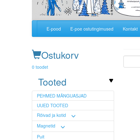
E-pood
E-poe ostutingimused
Kontakt
Main
navigation
Ostukorv
0 toodet
Image
Tooted
PEHMED MÄNGUASJAD
UUED TOOTED
Rõivad ja kotid
Magnetid
Puit