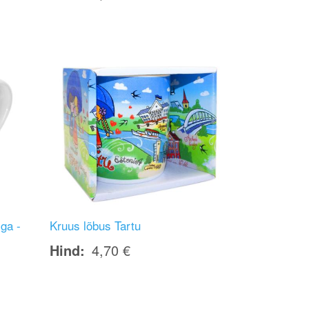
Image
ga -
Kruus lõbus Tartu
Hind
4,70 €
Image