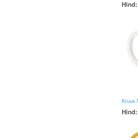
Hind
Image
Kruus l
Hind
Image