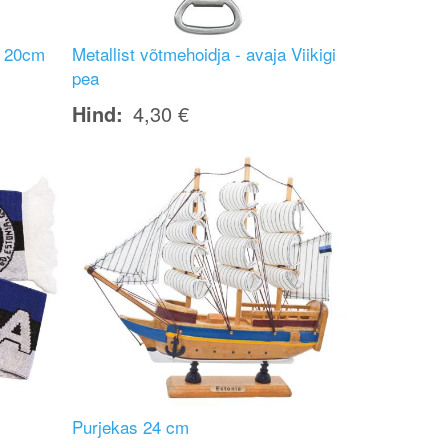
- 20cm
Metallist võtmehoidja - avaja Viikigi
pea
Hind
4,30 €
Image
Purjekas 24 cm