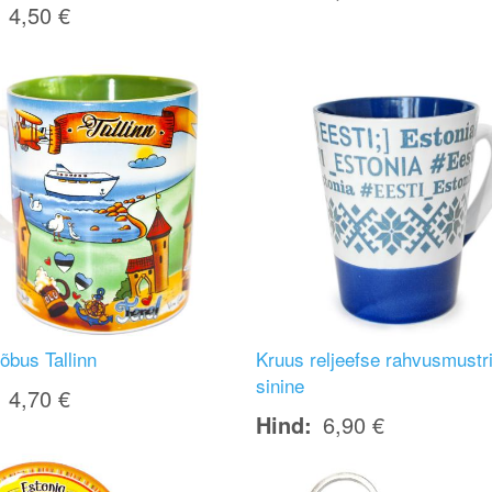
4,50 €
Image
õbus Tallinn
Kruus reljeefse rahvusmustri
sinine
4,70 €
Hind
6,90 €
Image