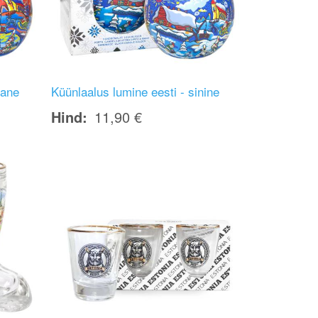
nane
Küünlaalus lumine eesti - sinine
Hind
11,90 €
Image