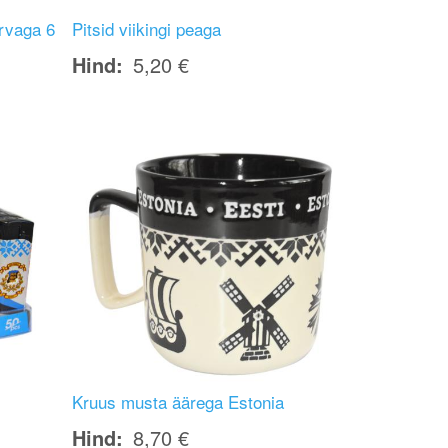
ervaga 6
Pitsid viikingi peaga
Hind
5,20 €
Image
Kruus musta äärega Estonia
Hind
8,70 €