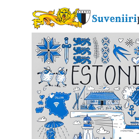
Liigu
edasi
Suveniiri
põhisisu
juurde