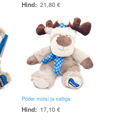
Hind
21,80 €
Image
Põder mütsi ja salliga
Hind
17,10 €
Image