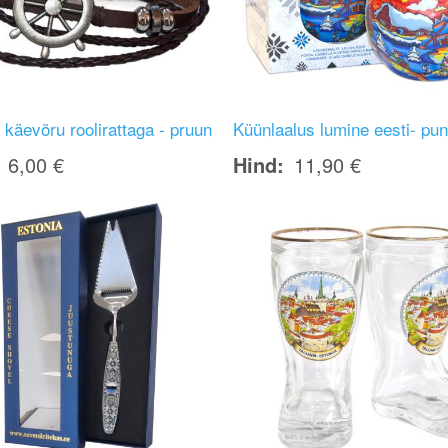
käevõru roolirattaga - pruun
Küünlaalus lumine eesti- pu
6,00 €
Hind
11,90 €
Image