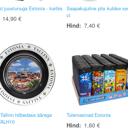
st juustunuga Estonia - karbis
Saapakujuline pits kuldse s
cl
14,90 €
Hind
7,40 €
Image
 Tallinn hõbedase äärega
Tulemasinad Estonia
TALH10
Hind
1,60 €