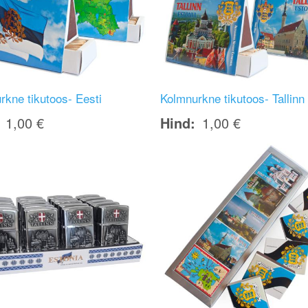
rkne tikutoos- Eesti
Kolmnurkne tikutoos- Tallinn
1,00 €
Hind
1,00 €
Image