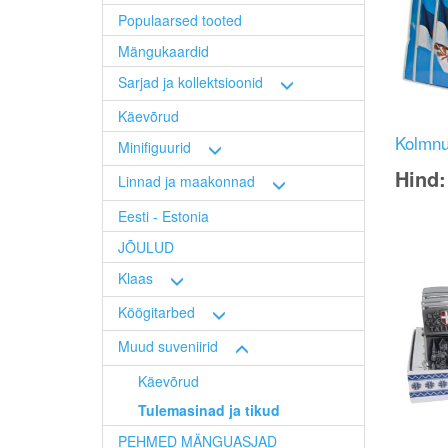
Populaarsed tooted
Mängukaardid
Sarjad ja kollektsioonid
Käevõrud
Kolmnu
Minifiguurid
Hind
Linnad ja maakonnad
Image
Eesti - Estonia
JÕULUD
Klaas
Köögitarbed
Muud suveniirid
Käevõrud
Tulemasinad ja tikud
PEHMED MÄNGUASJAD