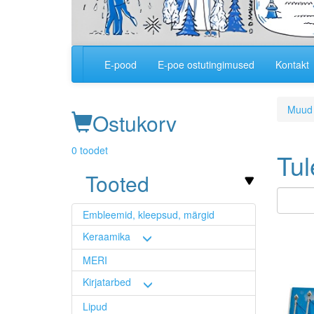
E-pood
E-poe ostutingimused
Kontakt
Main
navigation
Muud 
Ostukorv
0 toodet
Tul
Tooted
Embleemid, kleepsud, märgid
Image
Keraamika
MERI
Kirjatarbed
Lipud