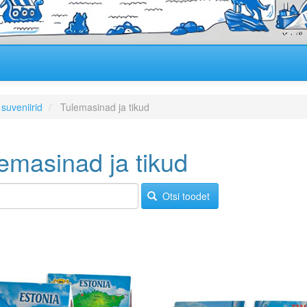
suveniirid
Tulemasinad ja tikud
emasinad ja tikud
Otsi toodet
Image