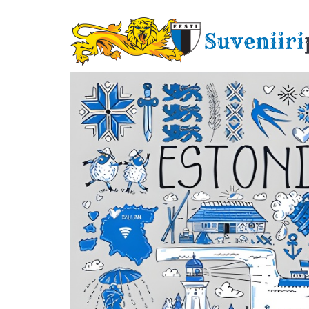
Liigu
edasi
Suveniiri
põhisisu
juurde