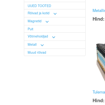
UUED TOOTED
Metalli
Rõivad ja kotid
Hind
Magnetid
Image
Puit
Võtmehoidjad
Metall
Muud rõivad
Tulemas
Hind