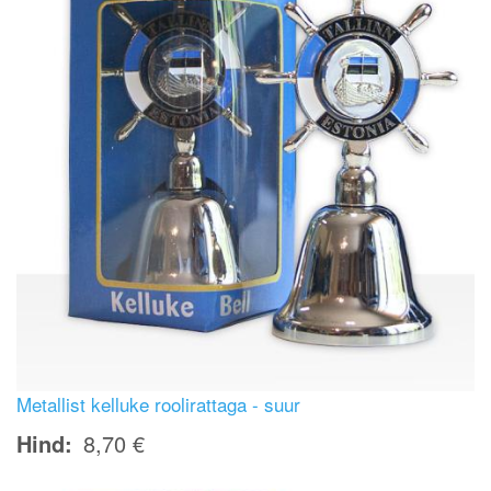
Metallist kelluke roolirattaga - suur
Hind
8,70 €
Image