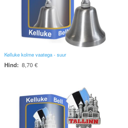
Kelluke kolme vaatega - suur
Hind
8,70 €
Image