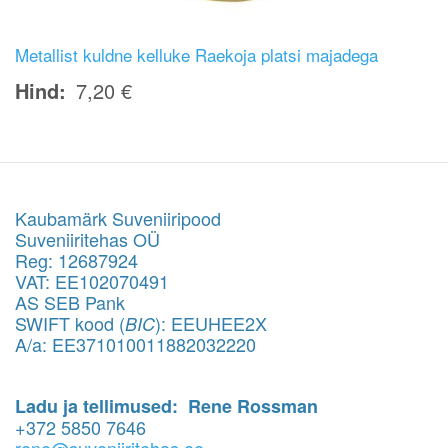
Metallist kuldne kelluke Raekoja platsi majadega
Hind
7,20 €
Kaubamärk Suveniiripood
Suveniiritehas OÜ
Reg: 12687924
VAT: EE102070491
AS SEB Pank
SWIFT kood (
): EEUHEE2X
BIC
A/a: EE371010011882032220
Ladu ja tellimused: Rene Rossman
+372 5850 7646