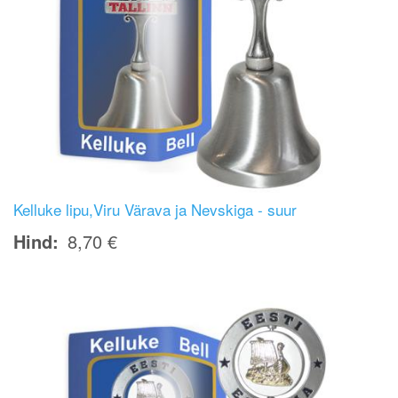
Kelluke lipu,Viru Värava ja Nevskiga - suur
Hind
8,70 €
Image