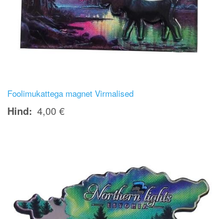
Foolimukattega magnet Virmalised
Hind
4,00 €
Image