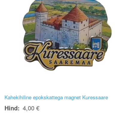
Kahekihiline epokskattega magnet Kuressaare
Hind
4,00 €
Image