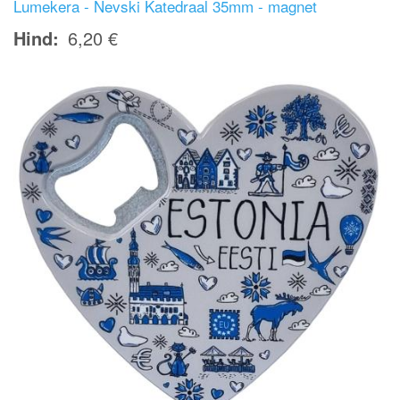
Lumekera - Nevski Katedraal 35mm - magnet
Hind
6,20 €
Image