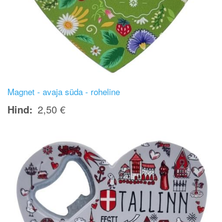
Magnet - avaja süda - roheline
Hind
2,50 €
Image