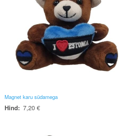
Magnet karu südamega
Hind
7,20 €
Image