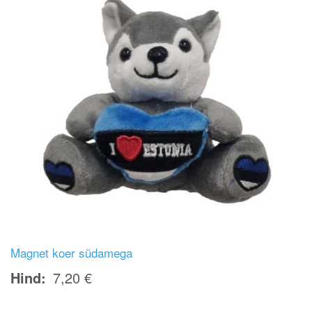
Magnet koer südamega
Hind
7,20 €
Image