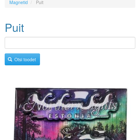
Magnetid
Puit
Puit
Otsi toodet
Image