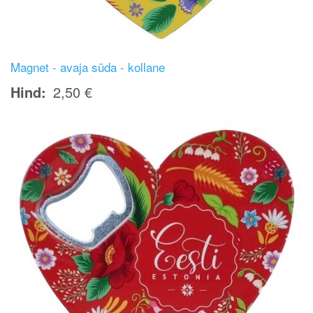
Magnet - avaja süda - kollane
Hind
2,50 €
Image