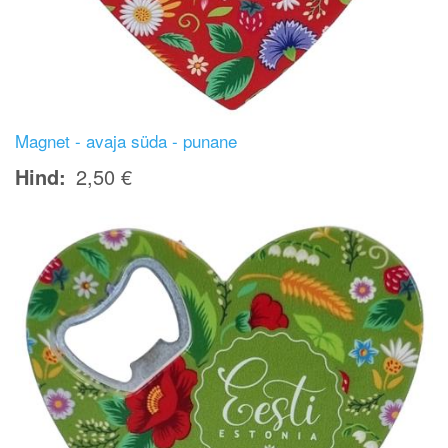
Magnet - avaja süda - punane
Hind
2,50 €
Image