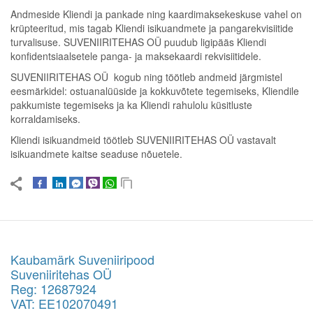
Andmeside Kliendi ja pankade ning kaardimaksekeskuse vahel on
krüpteeritud, mis tagab Kliendi isikuandmete ja pangarekvisiitide
turvalisuse. SUVENIIRITEHAS OÜ puudub ligipääs Kliendi
konfidentsiaalsetele panga- ja maksekaardi rekvisiitidele.
SUVENIIRITEHAS OÜ kogub ning töötleb andmeid järgmistel
eesmärkidel: ostuanalüüside ja kokkuvõtete tegemiseks, Kliendile
pakkumiste tegemiseks ja ka Kliendi rahulolu küsitluste
korraldamiseks.
Kliendi isikuandmeid töötleb SUVENIIRITEHAS OÜ vastavalt
isikuandmete kaitse seaduse nõuetele.
Kaubamärk Suveniiripood
Suveniiritehas OÜ
Reg: 12687924
VAT: EE102070491