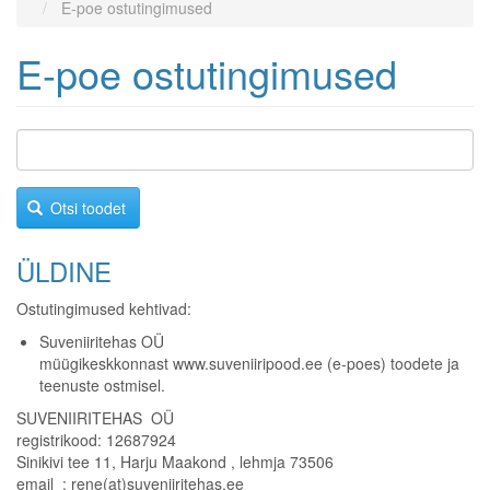
E-poe ostutingimused
E-poe ostutingimused
Otsi toodet
ÜLDINE
Ostutingimused kehtivad:
Suveniiritehas OÜ
müügikeskkonnast www.suveniiripood.ee (e-poes) toodete ja
teenuste ostmisel.
SUVENIIRITEHAS OÜ
registrikood: 12687924
Sinikivi tee 11, Harju Maakond , lehmja 73506
email : rene(at)suveniiritehas.ee