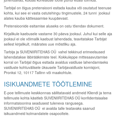
juhendavad, kuidas kõnealuse toote puhul edasi toimida.
Tarbijal on õigus pretensiooni esitada kauba või osutatud teenuse
kohta, kui see ei vasta ostutehingu tingimustele, 24 tunni jooksul
alates kauba kättesaamise kuupäevast.
Pretensioonide esitamise aluseks on ostu tõendav dokument.
Kirjalikule kaebusele vastame 30 päeva jooksul. Juhul kui selle aja
jooksul ei ole võimalik kaebust lahendada, teavitatakse Tarbijat
sellest kirjalikult, määrates uue mõistliku aja.
Tarbija ja SUVENIIRITEHAS OÜ vahel tekkinud erimeelsused
lahendatakse läbirääkimiste teel. Kokkuleppe mittesaavutamise
korral on Tarbijal õigus esitada avaldus vaidluse lahendamiseks
vaidluste kohtuvälisele üksusele Tarbijavaidluste komisjoni,
Pronksi 12, 10117 Tallinn või maakohtule.
ISIKUANDMETE TÖÖTLEMINE
E-poe tellimuste keskkonnas säilitatavaid andmeid Kliendi ja tema
tellimuste kohta käsitleb SUVENIIRITEHAS OÜ konfidentsiaalse
informatsioonina seadusest tuleneva rangusega.
SUVENIIRITEHAS OÜ ei avalda talle teatavaks saanud
isikuandmeid kolmandatele osapooltele.