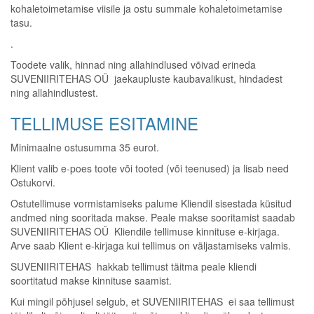
kohaletoimetamise viisile ja ostu summale kohaletoimetamise
tasu.
.
Toodete valik, hinnad ning allahindlused võivad erineda
SUVENIIRITEHAS OÜ jaekaupluste kaubavalikust, hindadest
ning allahindlustest.
TELLIMUSE ESITAMINE
Minimaalne ostusumma 35 eurot.
Klient valib e-poes toote või tooted (või teenused) ja lisab need
Ostukorvi.
Ostutellimuse vormistamiseks palume Kliendil sisestada küsitud
andmed ning sooritada makse. Peale makse sooritamist saadab
SUVENIIRITEHAS OÜ Kliendile tellimuse kinnituse e-kirjaga.
Arve saab Klient e-kirjaga kui tellimus on väljastamiseks valmis.
SUVENIIRITEHAS hakkab tellimust täitma peale kliendi
soortitatud makse kinnituse saamist.
Kui mingil põhjusel selgub, et SUVENIIRITEHAS ei saa tellimust