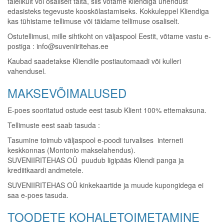
täielikult või osaliselt täita, siis võtame kliendiga ühendust
edasisteks tegevuste kooskõlastamiseks. Kokkuleppel Kliendiga
kas tühistame tellimuse või täidame tellimuse osaliselt.
Ostutellimusi, mille sihtkoht on väljaspool Eestit, võtame vastu e-
postiga : info@suveniiritehas.ee
Kaubad saadetakse Kliendile postiautomaadi või kulleri
vahendusel.
MAKSEVÕIMALUSED
E-poes sooritatud ostude eest tasub Klient 100% ettemaksuna.
Tellimuste eest saab tasuda :
Tasumine toimub väljaspool e-poodi turvalises interneti
keskkonnas (Montonio makselahendus).
SUVENIIRITEHAS OÜ puudub ligipääs Kliendi panga ja
krediitkaardi andmetele.
SUVENIIRITEHAS OÜ kinkekaartide ja muude kupongidega ei
saa e-poes tasuda.
TOODETE KOHALETOIMETAMINE