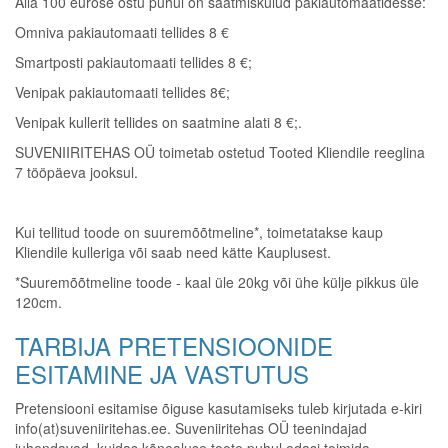
Alla 100 eurose ostu puhul on saatmiskulud pakiautomaatidesse:
Omniva pakiautomaati tellides 8 €
Smartposti pakiautomaati tellides 8 €;
Venipak pakiautomaati tellides 8€;
Venipak kullerit tellides on saatmine alati 8 €;
.
SUVENIIRITEHAS OÜ toimetab ostetud Tooted Kliendile reeglina
7 tööpäeva jooksul.
Kui tellitud toode on suuremõõtmeline*, toimetatakse kaup
Kliendile kulleriga või saab need kätte Kauplusest.
*Suuremõõtmeline toode - kaal üle 20kg või ühe külje pikkus üle
120cm.
TARBIJA PRETENSIOONIDE
ESITAMINE JA VASTUTUS
Pretensiooni esitamise õiguse kasutamiseks tuleb kirjutada e-kiri
info(at)suveniiritehas.ee. Suveniiritehas OÜ teenindajad