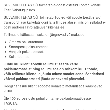
SUVENIIRITEHAS OÜ toimetab e-poest ostetud Tooted kohale
Eesti Vabariigi piires.
SUVENIIRITEHAS OÜ toimetab Tooted väljapoole Eestit eraldi
transporditasu kalkulatsiooni ja tellimuse alusel, mis on esitatud e-
posti aadressil info(at)suveniiritehas.ee
Tellimuste kättesaamiseks on järgnevad võimalused:
Omniva pakiautomaat.
Smartposti pakiautomaat.
Venipak pakiautomaat.
Kullerteenus.
Juhul kui klient soovib tellimust saada kätte
pakiautomaadist ning tellimuses on rohkem kui 1 toode,
võib tellimus kliendile jõuda mitme saadetisena. Saadetised
võivad pakiautomaati jõuda erinevatel päevadel.
Reeglina tasub Klient Toodete kohaletoimetamisega kaasnevad
kulud.
Üle 100 eurose ostu puhul on tarne pakiautomaatidesse
TASUTA.