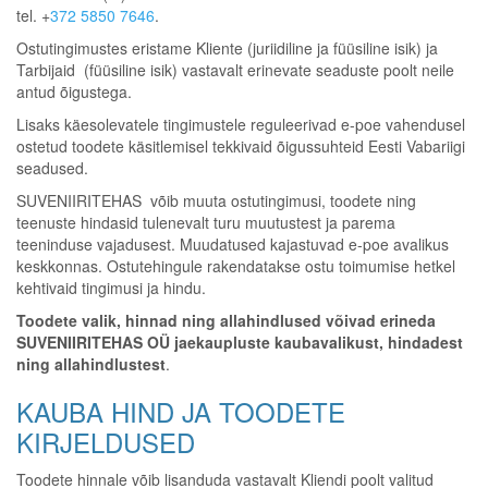
tel. +
372 5850 7646
.
Ostutingimustes eristame Kliente (juriidiline ja füüsiline isik) ja
Tarbijaid (füüsiline isik) vastavalt erinevate seaduste poolt neile
antud õigustega.
Lisaks käesolevatele tingimustele reguleerivad e-poe vahendusel
ostetud toodete käsitlemisel tekkivaid õigussuhteid Eesti Vabariigi
seadused.
SUVENIIRITEHAS võib muuta ostutingimusi, toodete ning
teenuste hindasid tulenevalt turu muutustest ja parema
teeninduse vajadusest. Muudatused kajastuvad e-poe avalikus
keskkonnas. Ostutehingule rakendatakse ostu toimumise hetkel
kehtivaid tingimusi ja hindu.
Toodete valik, hinnad ning allahindlused võivad erineda
SUVENIIRITEHAS OÜ jaekaupluste kaubavalikust, hindadest
ning allahindlustest
.
KAUBA HIND JA TOODETE
KIRJELDUSED
Toodete hinnale võib lisanduda vastavalt Kliendi poolt valitud