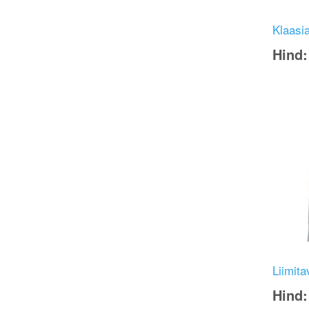
Klaasia
Hind
Image
Liimit
Hind