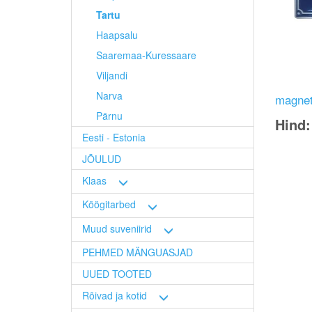
Tartu
Haapsalu
Saaremaa-Kuressaare
Viljandi
Narva
magnet
Pärnu
Hind
Eesti - Estonia
Image
JÕULUD
Klaas
Köögitarbed
Muud suveniirid
PEHMED MÄNGUASJAD
UUED TOOTED
Rõivad ja kotid