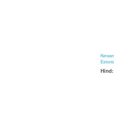
Keraami
Estoni
Hind
Image