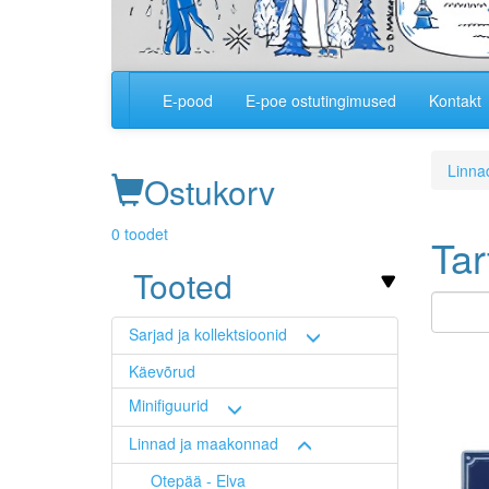
E-pood
E-poe ostutingimused
Kontakt
Main
navigation
Linna
Ostukorv
0 toodet
Tar
Tooted
Sarjad ja kollektsioonid
Image
Käevõrud
Minifiguurid
Linnad ja maakonnad
Otepää - Elva