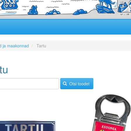
d ja maakonnad
Tartu
tu
Otsi toodet
Image