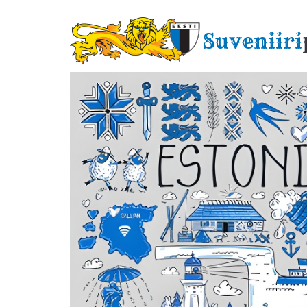
Liigu
edasi
Suveniiri
põhisisu
juurde