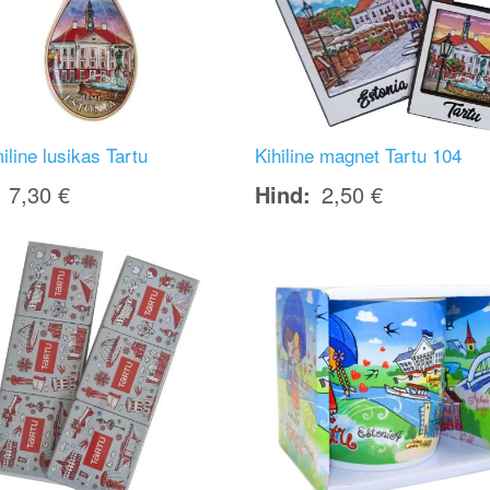
line lusikas Tartu
Kihiline magnet Tartu 104
7,30 €
Hind
2,50 €
Image