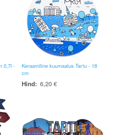
 0,7l -
Keraamiline kuumaalus Tartu - 18
cm
Hind
6,20 €
Image