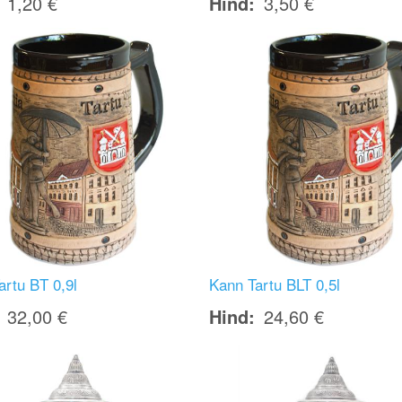
1,20 €
Hind
3,50 €
Image
artu BT 0,9l
Kann Tartu BLT 0,5l
32,00 €
Hind
24,60 €
Image