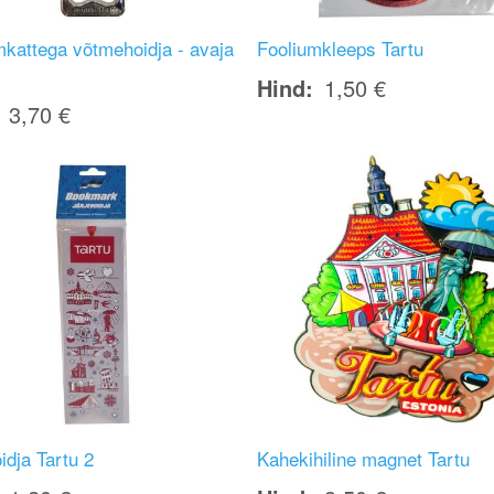
mkattega võtmehoidja - avaja
Fooliumkleeps Tartu
Hind
1,50 €
3,70 €
Image
idja Tartu 2
Kahekihiline magnet Tartu