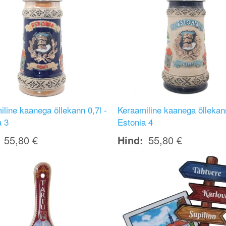
line kaanega õllekann 0,7l -
Keraamiline kaanega õllekann
a 3
Estonia 4
55,80 €
Hind
55,80 €
Image