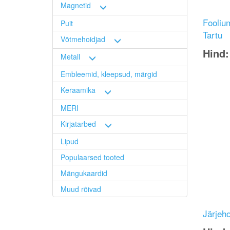
Magnetid
Fooliu
Puit
Tartu
Võtmehoidjad
Hind
Metall
Image
Embleemid, kleepsud, märgid
Keraamika
MERI
Kirjatarbed
Lipud
Populaarsed tooted
Mängukaardid
Muud rõivad
Järjeho