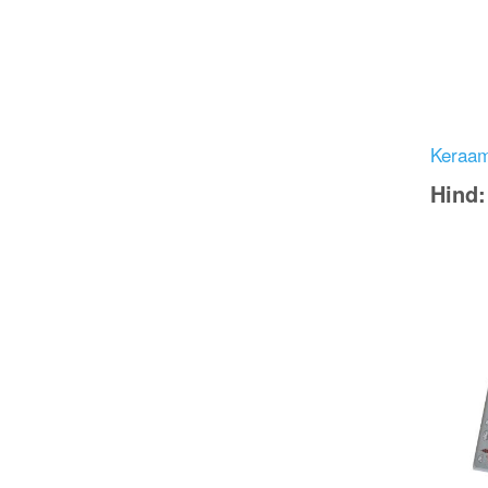
Keraami
Hind
Image