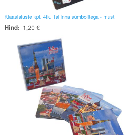
Klaasialuste kpl. 4tk. Tallinna sümbolitega - must
Hind
1,20 €
Image