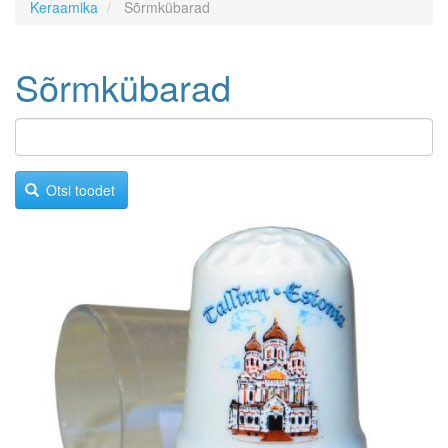
Keraamika
Sõrmkübarad
Sõrmkübarad
Otsi toodet
Image