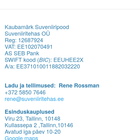
Kaubamärk Suveniiripood
Suveniiritehas OÜ
Reg: 12687924
VAT: EE102070491
AS SEB Pank
SWIFT kood (
): EEUHEE2X
BIC
A/a: EE371010011882032220
Ladu ja tellimused: Rene Rossman
+372 5850 7646
rene@suveniiritehas.ee
Esinduskauplused
Viru 23, Tallinn, 10148
Kullassepa 2 ,Tallinn,10146
Avatud iga päev 10-20
Google maps