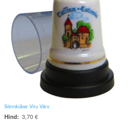
Sõrmkübar Viru Värv
Hind
3,70 €