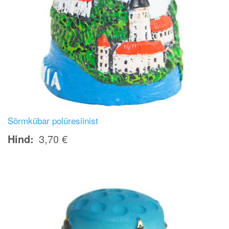
Sõrmkübar polüresiinist
Hind
3,70 €
Image