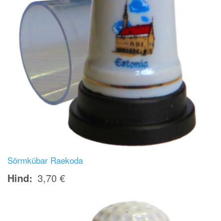
Sõrmkübar Raekoda
Hind
3,70 €
Image