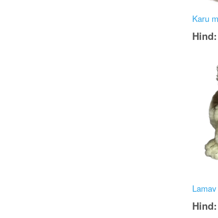
Karu mü
Hind
Image
Lamav
Hind