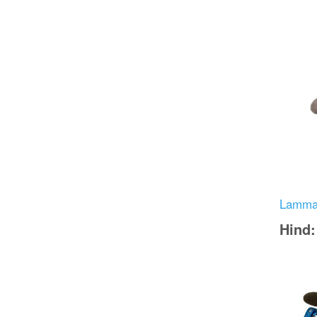
Image
Lamma
Hind
Image