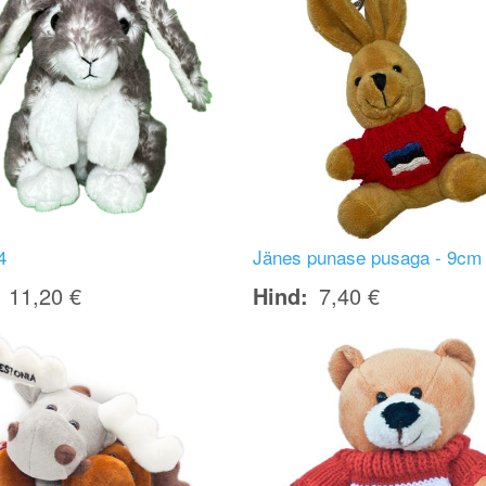
4
Jänes punase pusaga - 9cm
11,20 €
Hind
7,40 €
Image