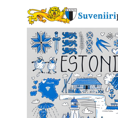
Liigu
edasi
Suveniiri
põhisisu
juurde