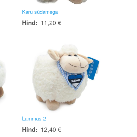
m
Karu südamega
Hind
11,20 €
Image
Lammas 2
Hind
12,40 €