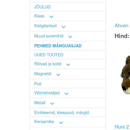
JÕULUD
Klaas
Ahven
Köögitarbed
Hind
Muud suveniirid
PEHMED MÄNGUASJAD
Image
UUED TOOTED
Rõivad ja kotid
Magnetid
Puit
Võtmehoidjad
Metall
Embleemid, kleepsud, märgid
Keraamika
Hunt 2