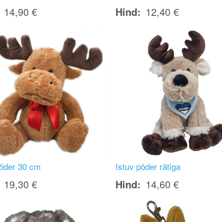
14,90 €
Hind
12,40 €
Image
põder 30 cm
Istuv põder rätiga
19,30 €
Hind
14,60 €
Image