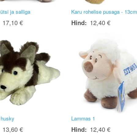
tsi ja salliga
Karu rohelise pusaga - 13c
17,10 €
Hind
12,40 €
Image
 husky
Lammas 1
13,60 €
Hind
12,40 €