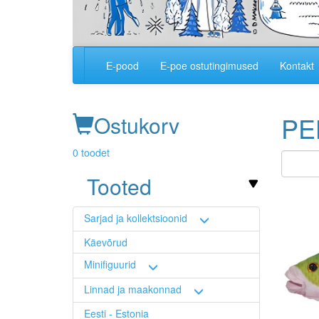
E-pood
E-poe ostutingimused
Kontakt
Main
navigation
Ostukorv
PE
0 toodet
Tooted
Image
Sarjad ja kollektsioonid
Käevõrud
Minifiguurid
Linnad ja maakonnad
Eesti - Estonia