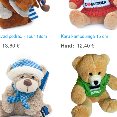
tavad põdrad - suur 18cm
Karu kampsuniga 15 cm
13,60 €
Hind
12,40 €
Image