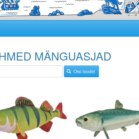
HMED MÄNGUASJAD
Otsi toodet
Image