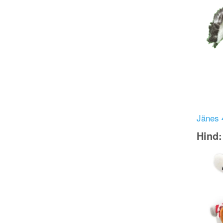
Jänes 
Hind
Image