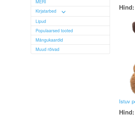
MERI
Hind
Kirjatarbed
Image
Lipud
Populaarsed tooted
Mängukaardid
Muud rõivad
Istuv 
Hind
Image