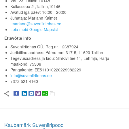
Viru 23, Tallinn,10148
Kullassepa 2 ,Tallinn,10146
Avatud iga päev: 10:00 - 20:00
Juhataja: Mariann Kalmet
mariann@suveniiritehas.ee
Leia meid Google Mapsist
Ettevõtte info
Suveniiritehas OÜ, Reg.nr. 12687924
Juriidiline aadress: Pärnu mnt 317-5, 11620 Tallinn
Tegevusaadress ja ladu: Sinikivi tee 11, Lehmja, Harju
maakond, 75306
Pangakonto: EE511010220229982229
info@suveniiritehas.ee
+372 521 4160
Kaubamärk Suveniiripood