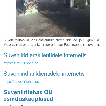
Suveniiritehas OÜ on Eesti suurim suveniiride jae- ja hulgimüüja.
Meie valikus on enam kui 1700 erinevat Eesti teemalist suveniiri.
Suveniirid eraklientidele internetis
https://suveniiripood.ee
Suveniirid äriklientidele internetis
https://suveniiritehas.ee
Suveniiritehas OÜ
esinduskauplused