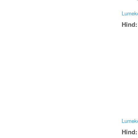
Lumeke
Hind
Image
Lumeke
Hind