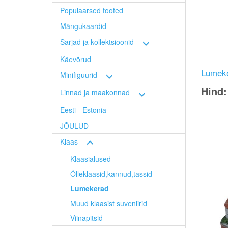
Populaarsed tooted
Mängukaardid
Sarjad ja kollektsioonid
Käevõrud
Lumeke
Minifiguurid
Hind
Linnad ja maakonnad
Eesti - Estonia
Image
JÕULUD
Klaas
Klaasialused
Õlleklaasid,kannud,tassid
Lumekerad
Muud klaasist suveniirid
Viinapitsid