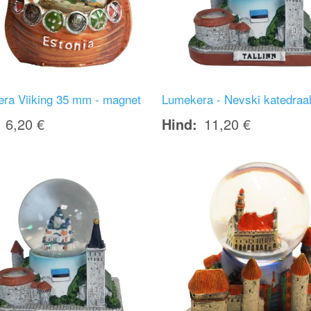
ra Viiking 35 mm - magnet
Lumekera - Nevski katedraa
6,20 €
Hind
11,20 €
Image