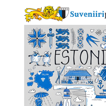
Liigu
edasi
Suveniiri
põhisisu
juurde