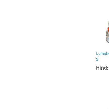
Lumeke
2
Hind
Image