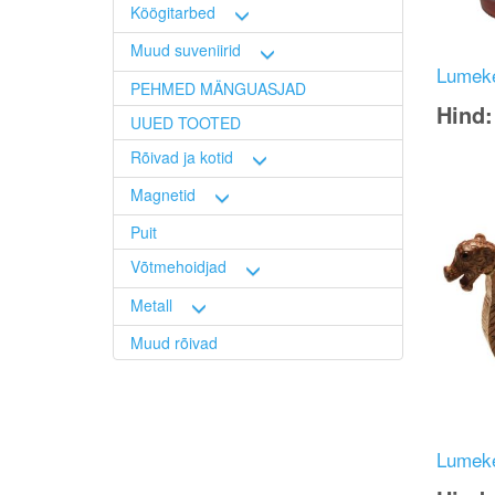
Köögitarbed
Muud suveniirid
Lumeke
PEHMED MÄNGUASJAD
Hind
UUED TOOTED
Image
Rõivad ja kotid
Magnetid
Puit
Võtmehoidjad
Metall
Muud rõivad
Lumeke