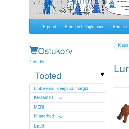
E-pood
E-poe ostutingimused
Kontakt
Main
navigation
Klaas
Ostukorv
0 toodet
Lu
Tooted
Embleemid, kleepsud, märgid
Image
Keraamika
MERI
Kirjatarbed
Lipud