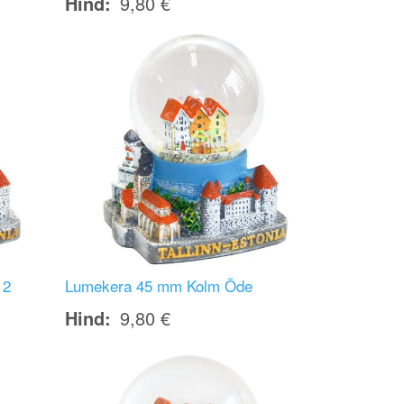
Hind
9,80 €
Image
 2
Lumekera 45 mm Kolm Õde
Hind
9,80 €
Image