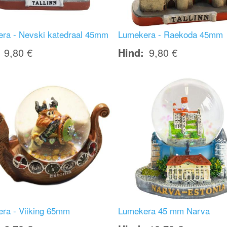
ra - Nevski katedraal 45mm
Lumekera - Raekoda 45mm
9,80 €
Hind
9,80 €
Image
ra - Viiking 65mm
Lumekera 45 mm Narva