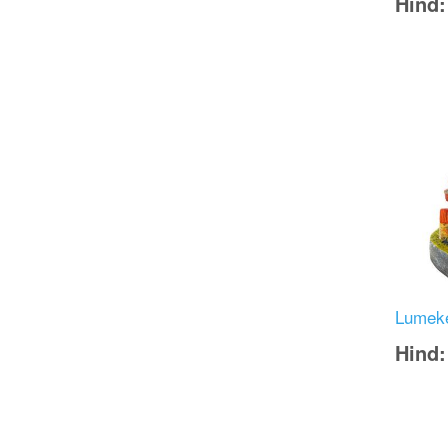
Hind
Image
Lumeke
Hind
Image