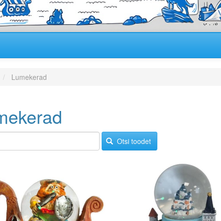
Lumekerad
mekerad
Otsi toodet
Image