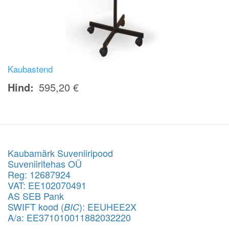
Kaubastend
Hind
595,20 €
Kaubamärk Suveniiripood
Suveniiritehas OÜ
Reg: 12687924
VAT: EE102070491
AS SEB Pank
SWIFT kood (
): EEUHEE2X
BIC
A/a: EE371010011882032220