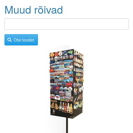
Muud rõivad
Otsi toodet
Image