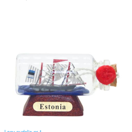
Image
Laev pudelis nr.1