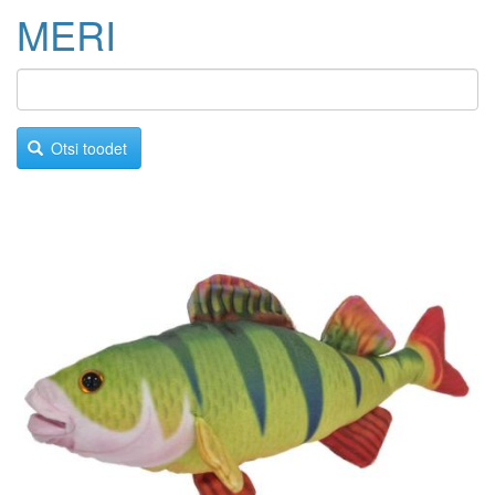
MERI
Otsi toodet
Image