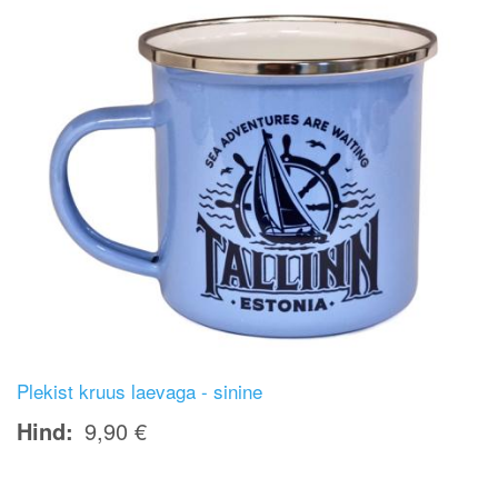
Plekist kruus laevaga - sinine
Hind
9,90 €
Image