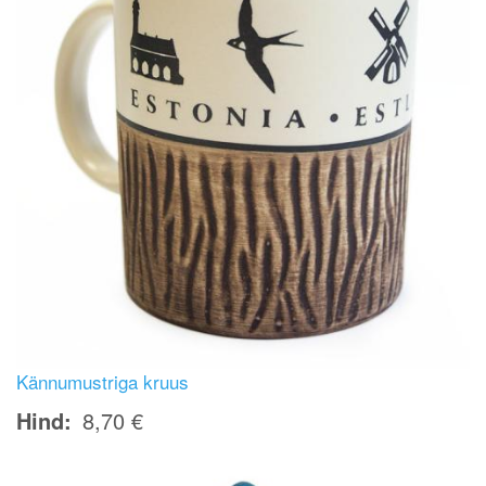
Kännumustriga kruus
Hind
8,70 €
Image