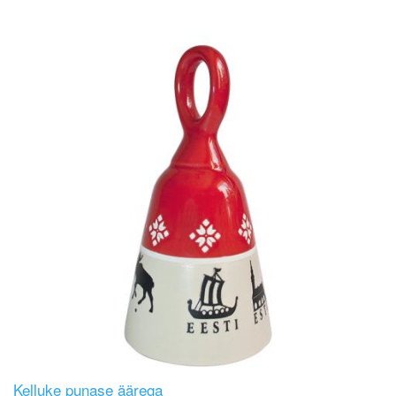
Image
Kelluke punase äärega