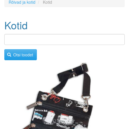
Rõivad ja kotid
Kotid
Kotid
Otsi toodet
Image