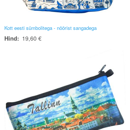
Kott eesti sümbolitega - nöörist sangadega
Hind
19,60 €
Image