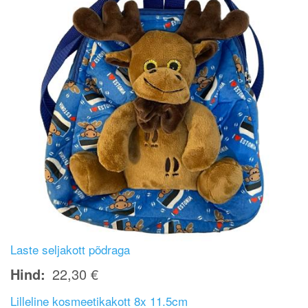
Laste seljakott põdraga
Hind
22,30 €
Lilleline kosmeetikakott 8x 11.5cm