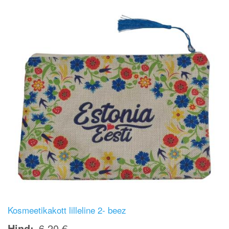
Kosmeetikakott lilleline 2- beez
Hind
6,20 €