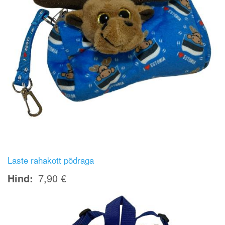
Laste rahakott põdraga
Hind
7,90 €
Image