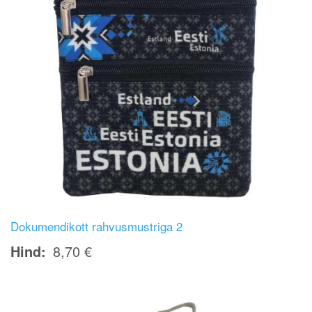
Dokumendikott rahvusmustriga 2
Hind
8,70 €
Image