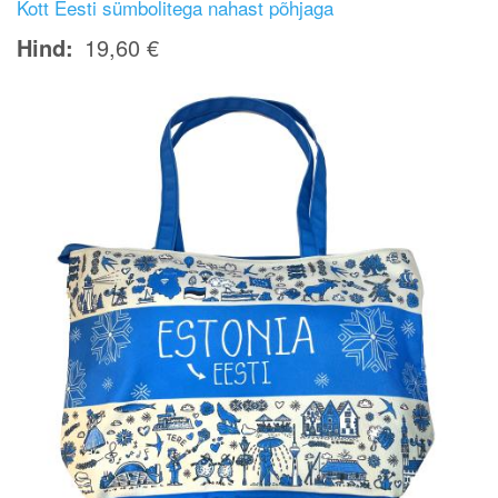
Kott Eesti sümbolitega nahast põhjaga
Hind
19,60 €
Image