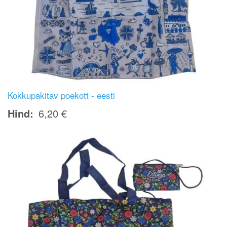
Kokkupakitav poekott - eesti
Hind
6,20 €
Image