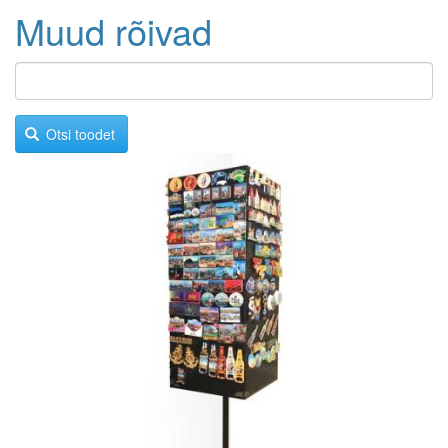
Muud rõivad
Otsi toodet
Image