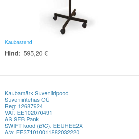
Kaubastend
Hind
595,20 €
Kaubamärk Suveniiripood
Suveniiritehas OÜ
Reg: 12687924
VAT: EE102070491
AS SEB Pank
SWIFT kood (
): EEUHEE2X
BIC
A/a: EE371010011882032220