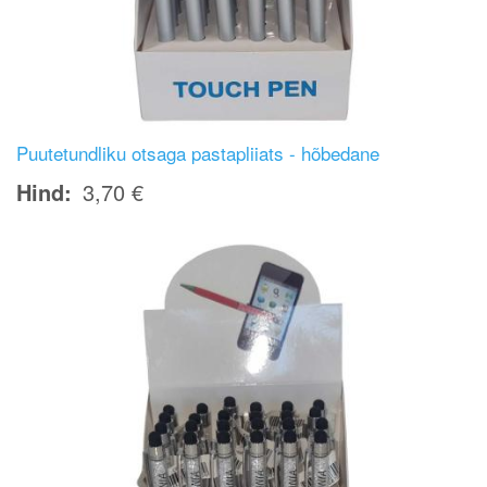
Puutetundliku otsaga pastapliiats - hõbedane
Hind
3,70 €
Image