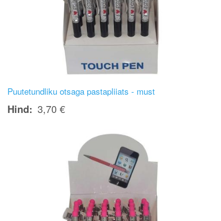
Puutetundliku otsaga pastapliiats - must
Hind
3,70 €
Image