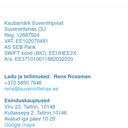
Kaubamärk Suveniiripood
Suveniiritehas OÜ
Reg: 12687924
VAT: EE102070491
AS SEB Pank
SWIFT kood (
): EEUHEE2X
BIC
A/a: EE371010011882032220
Ladu ja tellimused: Rene Rossman
+372 5850 7646
rene@suveniiritehas.ee
Esinduskauplused
Viru 23, Tallinn, 10148
Kullassepa 2 ,Tallinn,10146
Avatud iga päev 10-20
Google maps