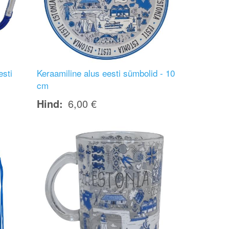
esti
Keraamiline alus eesti sümbolid - 10
cm
Hind
6,00 €
Image