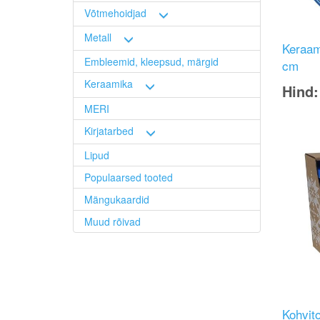
Võtmehoidjad
Metall
Keraami
Embleemid, kleepsud, märgid
cm
Keraamika
Hind
MERI
Image
Kirjatarbed
Lipud
Populaarsed tooted
Mängukaardid
Muud rõivad
Kohvit