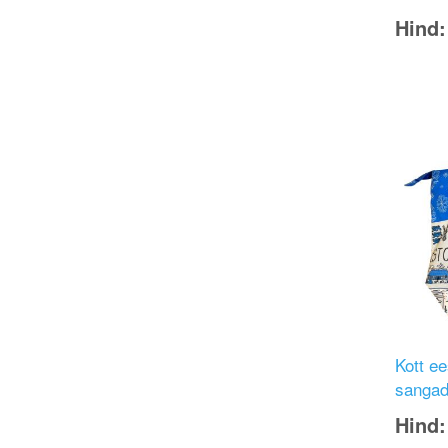
Hind
Image
Kott ee
sanga
Hind