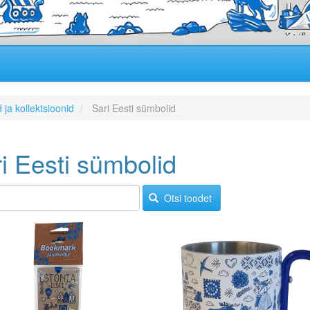
 ja kollektsioonid
Sari Eesti sümbolid
i Eesti sümbolid
Otsi toodet
Image