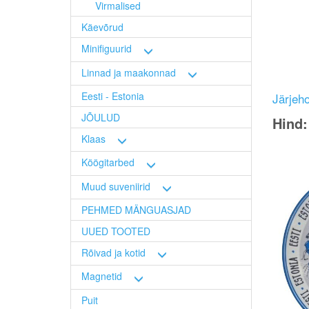
Virmalised
Käevõrud
Minifiguurid
Linnad ja maakonnad
Eesti - Estonia
Järjeho
JÕULUD
Hind
Klaas
Köögitarbed
Image
Muud suveniirid
PEHMED MÄNGUASJAD
UUED TOOTED
Rõivad ja kotid
Magnetid
Puit