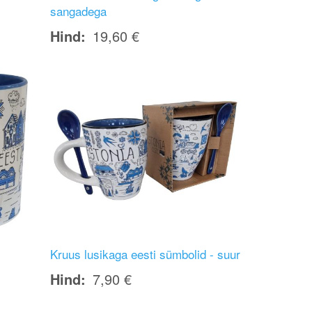
sangadega
Hind
19,60 €
Image
Kruus lusikaga eesti sümbolid - suur
Hind
7,90 €