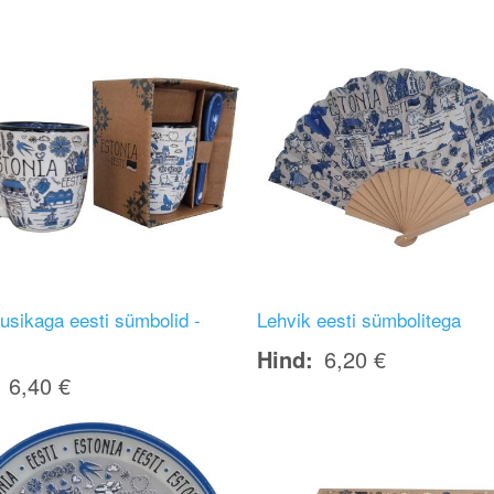
Image
usikaga eesti sümbolid -
Lehvik eesti sümbolitega
Hind
6,20 €
6,40 €
Image