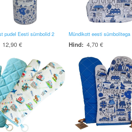
st pudel Eesti sümbolid 2
Mündikott eesti sümbolitega
12,90 €
Hind
4,70 €
Image