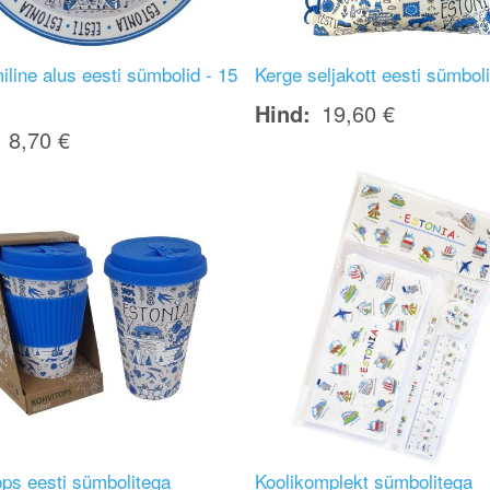
line alus eesti sümbolid - 15
Kerge seljakott eesti sümbol
Hind
19,60 €
8,70 €
Image
ops eesti sümbolitega
Koolikomplekt sümbolitega