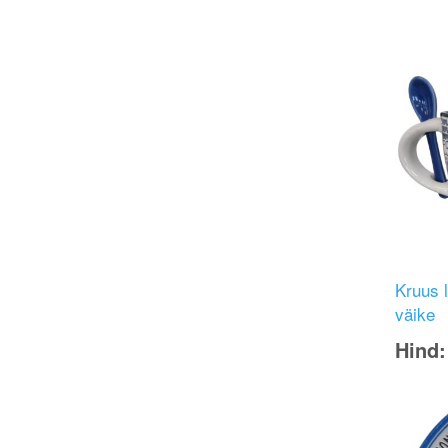
Image
Kruus l
väike
Hind
Image