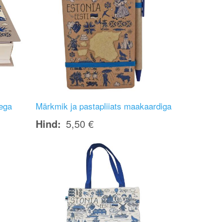
ega
Märkmik ja pastapliiats maakaardiga
Hind
5,50 €
Image