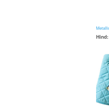
Metalli
Hind
Image