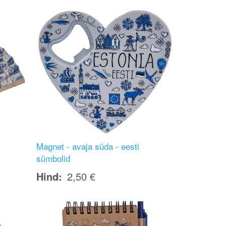
Image
Magnet - avaja süda - eesti
sümbolid
Hind
2,50 €
Image