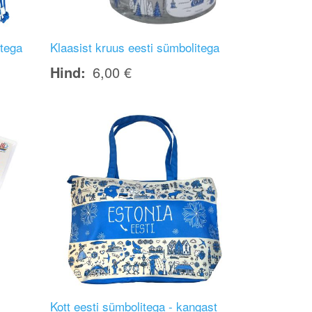
itega
Klaasist kruus eesti sümbolitega
Hind
6,00 €
Image
Kott eesti sümbolitega - kangast