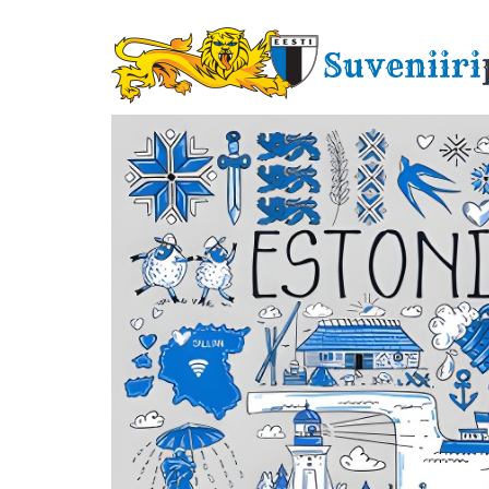
Liigu
edasi
Suveniiri
põhisisu
juurde