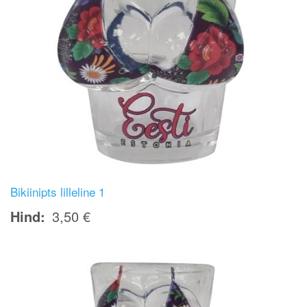
Bikiinipts lilleline 1
Hind
3,50 €
Image