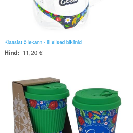
Klaasist õllekann - lillelised bikiinid
Hind
11,20 €
Image