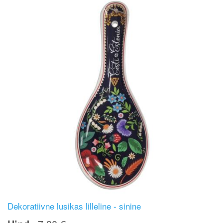
Dekoratiivne lusikas lilleline - sinine