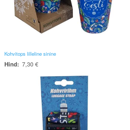
Kohvitops lilleline sinine
Hind
7,30 €
Image