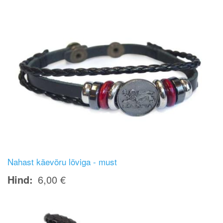
Nahast käevõru lõviga - must
Hind
6,00 €
Image