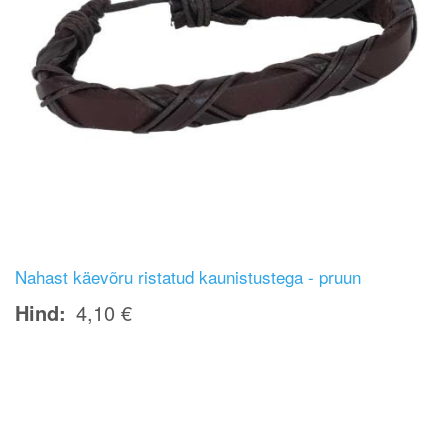
Nahast käevõru ristatud kaunistustega - pruun
Hind
4,10 €
Image