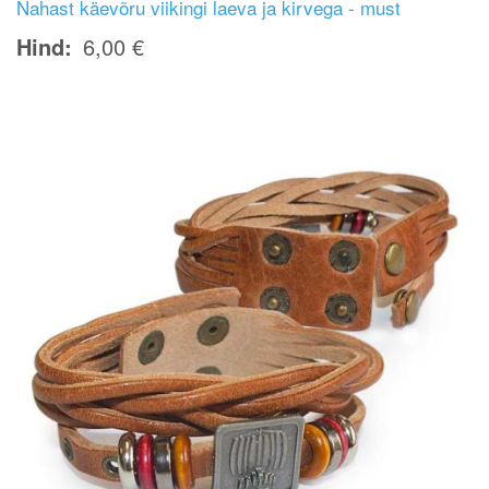
Nahast käevõru viikingi laeva ja kirvega - must
Hind
6,00 €
Image