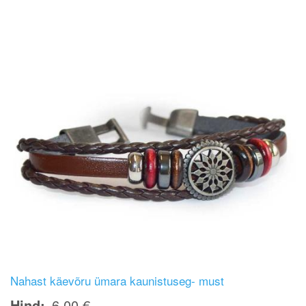
Nahast käevõru ümara kaunistuseg- must
Hind
6,00 €