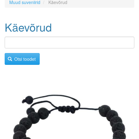
Muud suveniirid
Käevõrud
Käevõrud
Otsi toodet
Image