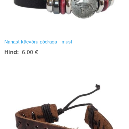
Nahast käevõru põdraga - must
Hind
6,00 €
Image