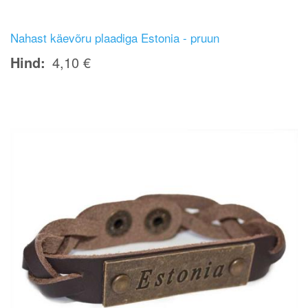
Nahast käevõru plaadiga Estonia - pruun
Hind
4,10 €
Image