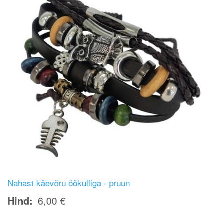
Nahast käevõru öökulliga - pruun
Hind
6,00 €
Image