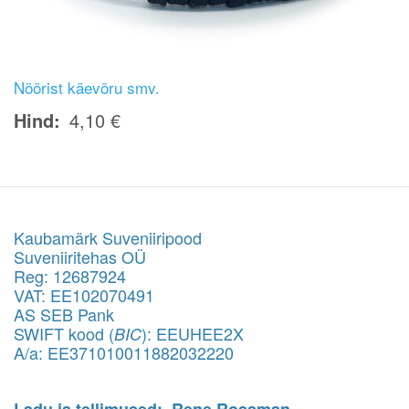
Nöörist käevõru smv.
Hind
4,10 €
Kaubamärk Suveniiripood
Suveniiritehas OÜ
Reg: 12687924
VAT: EE102070491
AS SEB Pank
SWIFT kood (
): EEUHEE2X
BIC
A/a: EE371010011882032220
Ladu ja tellimused: Rene Rossman