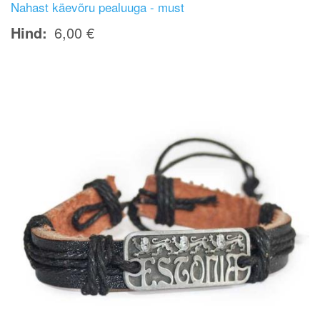
Nahast käevõru pealuuga - must
Hind
6,00 €
Image