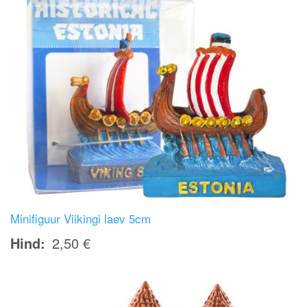
Minifiguur Viikingi laev 5cm
Hind
2,50 €
Image