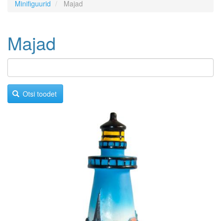
Minifiguurid
Majad
Majad
Otsi toodet
Image