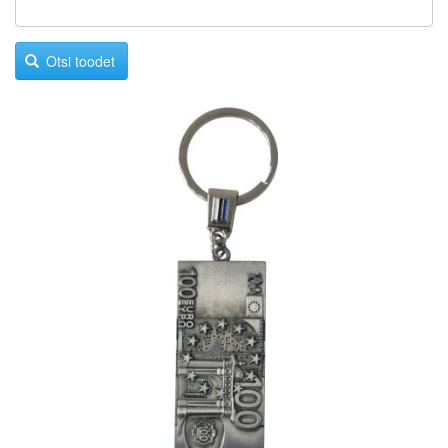
Otsi toodet
Image