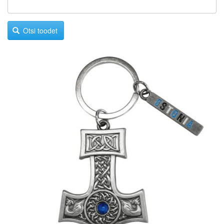
Otsi toodet
Image