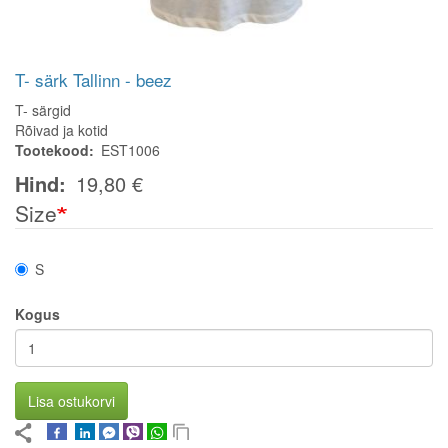
T- särk Tallinn - beez
T- särgid
Rõivad ja kotid
Tootekood
EST1006
Hind
19,80 €
Size
S
Kogus
Lisa ostukorvi