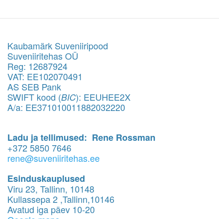
Kaubamärk Suveniiripood
Suveniiritehas OÜ
Reg: 12687924
VAT: EE102070491
AS SEB Pank
SWIFT kood (
): EEUHEE2X
BIC
A/a: EE371010011882032220
Ladu ja tellimused: Rene Rossman
+372 5850 7646
rene@suveniiritehas.ee
Esinduskauplused
Viru 23, Tallinn, 10148
Kullassepa 2 ,Tallinn,10146
Avatud iga päev 10-20